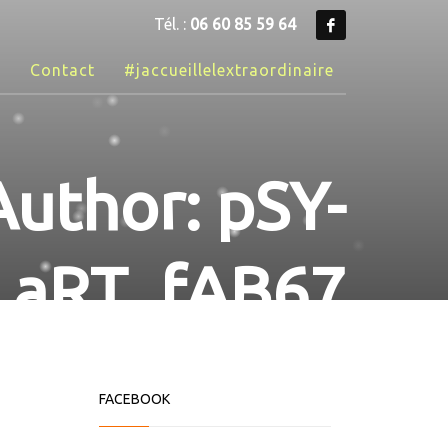
Tél. :
06 60 85 59 64
o
Contact
#jaccueillelextraordinaire
Author:
pSY-
aRT_fAB67
FACEBOOK